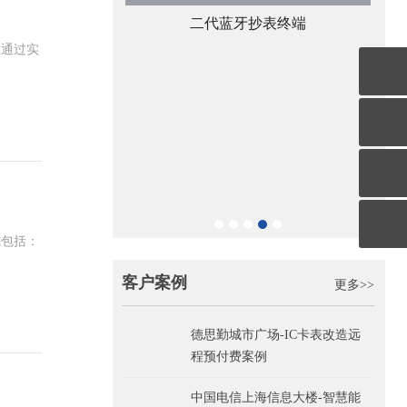
牙抄表终端
鑫腾越LXSF电子远传智能水表
，通过实
宁波
施包括：
客户案例
更多>>
德思勤城市广场-IC卡表改造远
程预付费案例
中国电信上海信息大楼-智慧能