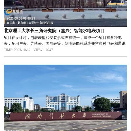
北京理工大学长三角研究院（嘉兴）智能水电表项目
项目在设计时，电表表型和安装形式没有统一，造成一个项目有多种电
表，多用户表、导轨表、国网表等，慧明谦能耗系统兼容多种电表和通讯
协议，顺利对各种电表进行采集和控制。
TIME: 2023-10-12
VIEW: 10247