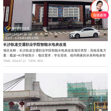
长沙轨道交通职业学院智能水电表改造
项目名称：长沙轨道交通职业学院智能水电表改造项目类型：高校采集方
案：载波+4G学校简介：项目需求：学生宿舍、校内商家的水表和电表智
能化管理需求。电表及采集方案：电表更换为远程智能电表，采用宽带载
TIME: 2024-07-22
VIEW: 9031
波+无线通讯方式，通讯速率高，可靠性高，运行稳定。水表及采集方
案：...