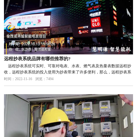
远程抄表系统品牌有哪些推荐的?
远程抄表系统可实时、可靠对电表、水表、燃气表及热量表数据远程抄
收，远程抄表系统的投入使用为抄表带来了许多便利，那么，远程抄表系
统品牌有哪些比较推荐的?
时间：2022-11-16
浏览：7494