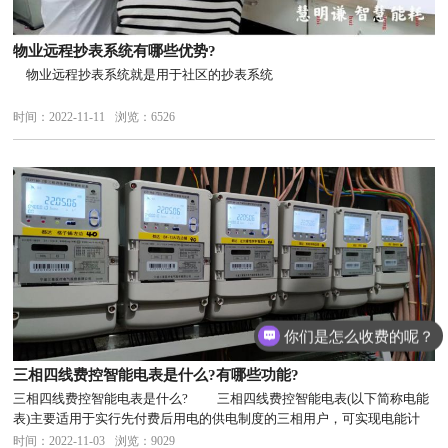
物业远程抄表系统有哪些优势?
物业远程抄表系统就是用于社区的抄表系统
时间：2022-11-11
浏览：6526
你们是怎么收费的呢？
三相四线费控智能电表是什么?有哪些功能?
三相四线费控智能电表是什么? 三相四线费控智能电表(以下简称电能
表)主要适用于实行先付费后用电的供电制度的三相用户，可实现电能计
量、电量预购、最大负荷限制等功能，该产品是用电收费改革，提高供用
时间：2022-11-03
浏览：9029