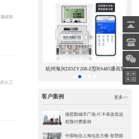
明谦能耗
8-Z型4G通讯智能电
杭州海兴DDZY208-Z型RS485通讯智
青岛鼎
能表
能电能表
统的人工
客户案例
更多>>
德思勤城市广场-IC卡表改造远
程预付费案例
中国电信上海信息大楼-智慧能