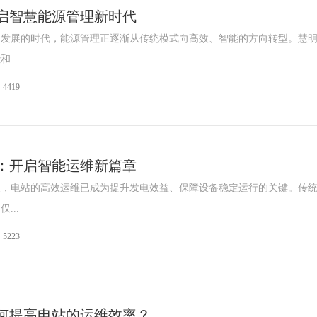
启智慧能源管理新时代
速发展的时代，能源管理正逐渐从传统模式向高效、智能的方向转型。慧
...
4419
宁波三星DDZY18
鑫腾越LXSF电子远传智能水表
：开启智能运维新篇章
天，电站的高效运维已成为提升发电效益、保障设备稳定运行的关键。传
...
5223
何提高电站的运维效率？