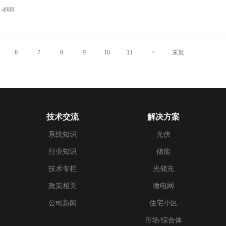
4988
6
7
8
9
10
11
>
末页
技术交流
解决方案
系统知识
光伏
行业知识
储能
技术专栏
光储充
政策相关
微电网
公司新闻
住宅小区
市场/综合体