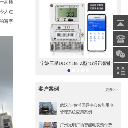
一高楼
令人过
的写字
8-Z型4G通讯智能电
杭州海兴DDZY208-Z型RS485通讯智
青岛鼎
能表
能电能表
客户案例
更多>>
武汉市·黄浦国际中心智能用电
管理系统应用案例
广州光明广场智能电表预付费