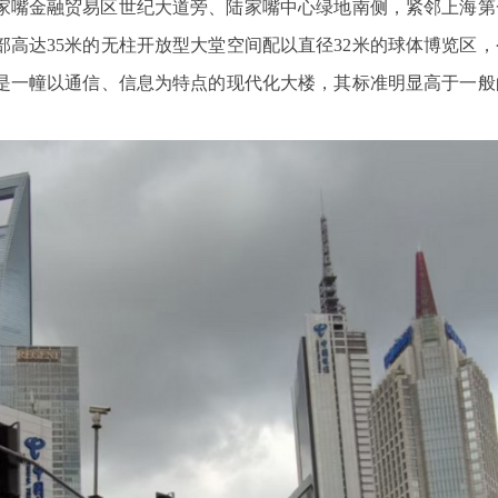
家嘴金融贸易区世纪大道旁、陆家嘴中心绿地南侧，紧邻上海第
高达35米的无柱开放型大堂空间配以直径32米的球体博览区，
是一幢以通信、信息为特点的现代化大楼，其标准明显高于一般
宁波三星DDZY18
鑫腾越LXSF电子远传智能水表