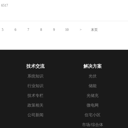
6517
5
6
7
8
9
10
>
末页
技术交流
解决方案
系统知识
光伏
行业知识
储能
技术专栏
光储充
政策相关
微电网
公司新闻
住宅小区
市场/综合体