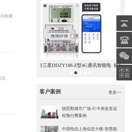
无功电量
8-Z型4G通讯智能电
杭州海兴DDZY208-Z型RS485通讯智
青岛鼎
能表
能电能表
情况
客户案例
更多>>
德思勤城市广场-IC卡表改造远
程预付费案例
中国电信上海信息大楼-智慧能