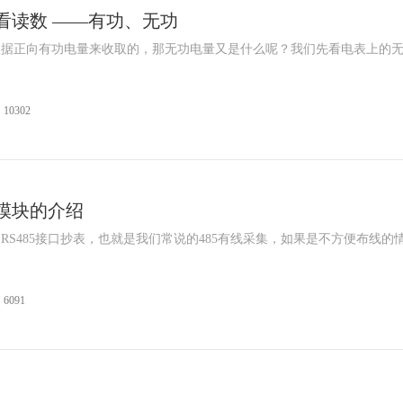
看读数 ——有功、无功
依据正向有功电量来收取的，那无功电量又是什么呢？我们先看电表上的
10302
宁波三星DDZY18
鑫腾越LXSF电子远传智能水表
模块的介绍
RS485接口抄表，也就是我们常说的485有线采集，如果是不方便布线的
6091