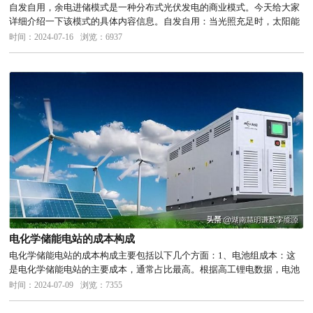
自发自用，余电进储模式是一种分布式光伏发电的商业模式。今天给大家
详细介绍一下该模式的具体内容信息。自发自用：当光照充足时，太阳能
组件向家用负载供电，满足家庭或工商业用户的电力需求。这种方式大量
时间：2024-07-16
浏览：6937
减少了电网电价的购买量，提高了光伏的应用率，降低了家庭或工商业用
户的...
电化学储能电站的成本构成
电化学储能电站的成本构成主要包括以下几个方面：1、电池组成本：这
是电化学储能电站的主要成本，通常占比最高。根据高工锂电数据，电池
组成本在电化学储能系统总成本中占比可达67%。在锂离子电池中，正极
时间：2024-07-09
浏览：7355
材料是成本的主要部分，约占总材料成本的40%。此外，负极材料、电
解...