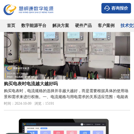
系统知识
行业知识
技术专栏
政策相关
公司新闻
咨询报价
首页
数字能源平台
解决方案
硬件产品
客户案例
技术交
购买电表时电流越大越好吗
购买电表时，电流规格的选择并非越大越好，而是需要根据具体的使用场
景和需求来进行权衡。一、电流规格与用电需求的关系适应范围：电能表
的电流规格是指其能够测量的电流范围。一般来说，电流规格越大，电能
时间：2024-10-09
浏览：15191
表能够测量的电流范围就越广，能够适应的用电设备就越多。用电设备功
率：...