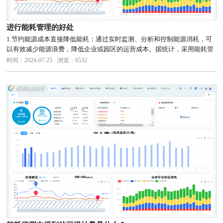
进行能耗管理的好处
1.节约能源成本直接降低能耗：通过实时监测、分析和控制能源消耗，可
以有效减少能源浪费，降低企业或园区的运营成本。据统计，采用能耗管
理系统的企业或园区平均可以节约30%以上的能源成本。优化能源使用：
时间：2024-07-25
浏览：6532
系统能够识别能源使用的低效环节，并提供优化建议，从而进一步提高
能...