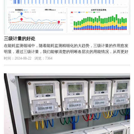
三级计量的好处
在能耗监测领域中，随着能耗监测精细化的大趋势，三级计量的作用愈发
明显，通过三级计量，我们能够清楚的明晰各层次的用能情况，从而更好
的制定相应的用能规划和调整。一、精确监测能源消耗三级计量以班组、
时间：2024-08-22
浏览：7364
重点机台、炉窑等为核算单位，关注于具体的生产单元或设备的能源消耗
情况...