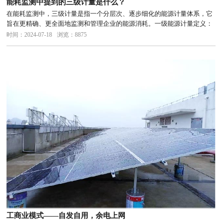
能耗监测中提到的三级计量是什么？
在能耗监测中，三级计量是指一个分层次、逐步细化的能源计量体系，它
旨在更精确、更全面地监测和管理企业的能源消耗。一级能源计量定义：
一级能源计量指以公司、总厂（或分厂）为核算单位而进行的能源管理计
时间：2024-07-18
浏览：8875
量。它涵盖了整个企业或大型生产单位层面的能源输入、输出以及自产自
用的...
工商业模式——自发自用，余电上网