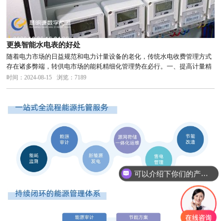
更换智能水电表的好处
随着电力市场的日益规范和电力计量设备的老化，传统水电收费管理方式
存在诸多弊端，转供电市场的能耗精细化管理势在必行。一、提高计量精
度和计费准确度精准计量：智能电表采用数字计量技术，能够精确计量电
时间：2024-08-15
浏览：7189
能和电量，相较于传统电表，其误差范围更小，从而大大提高了计量精度
和计...
可以介绍下你们的产品么