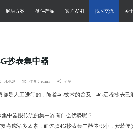
解决方案
硬件产品
客户案例
技术交流
关
4G抄表集中器
 14646次
作者： admin
分享
费都是人工进行的，随着
4G技术的普及，4G远程抄表已
款集中器跟传统的集中器有什么优势呢？
需要考虑诸多因素，而这款
4G抄表集中器体积小，安装便