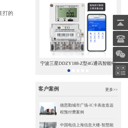
主打的
宁波三星DDZY188-Z型4G通讯智能电
杭州海兴DDZ
智能水表
能表
客户案例
更多>>
德思勤城市广场-IC卡表改造远
程预付费案例
中国电信上海信息大楼-智慧能