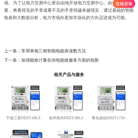
场。为了让电力交易中心更自由地开放电力交易中心。由于技术的发
展，将看得见的手变成看不见的手变得越来越现实，通过基础的智能
电表和大数据分析，电力市场向更加市场化的方向迈进成为可能。
上一条：
常用单相三相智能电能表读数方法
下一条：
加强能效计量在供电能效服务方面的创新
相关产品与服务
宁波三星DDZY188-Z型4G通讯智能电能表
杭州海兴DDZY208-Z型RS485通讯智能电能表
青岛鼎信DDZY1710-Z