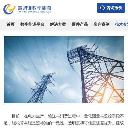
咨询报价
加强能效计量在供电能效服务方面的创新
时间：2026-08-09
浏览：5048
作者：admin
首页
数字能源平台
解决方案
硬件产品
客户案例
技术交
目前，在电力生产、输送与消费过程中，量化测量与监控手段不
足，碳核算与碳足迹标准的一致性、透明度和可信度还需提升。建议