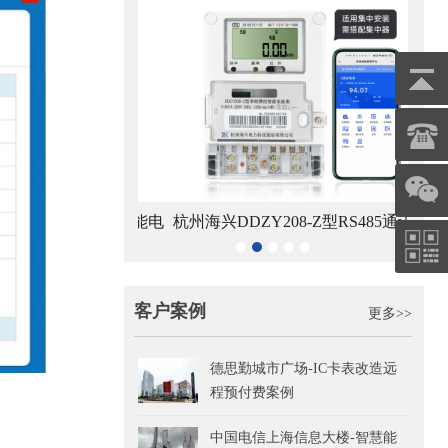
8-Z型4G通讯智能电
杭州海兴DDZY208-Z型RS485通讯智
青岛鼎
能表
能电能表
客户案例
更多>>
德思勤城市广场-IC卡表改造远
程预付费案例
中国电信上海信息大楼-智慧能