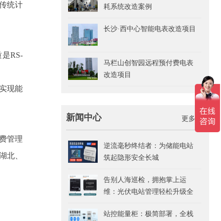
传统计
耗系统改造案例
长沙·西中心智能电表改造项目
RS-
马栏山创智园远程预付费电表
改造项目
实现能
新闻中心
更多>>
费管理
逆流毫秒终结者：为储能电站
湖北、
筑起隐形安全长城
告别人海巡检，拥抱掌上运
维：光伏电站管理轻松升级全
指南
站控能量柜：极简部署，全栈