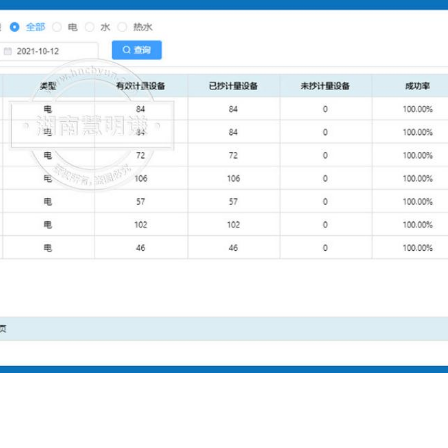
宁波三星DDZY18
鑫腾越LXSF电子远传智能水表