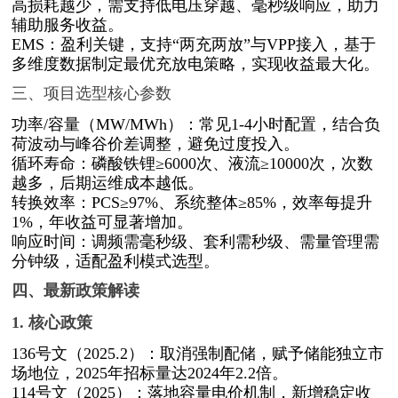
高损耗越少，需支持低电压穿越、毫秒级响应，助力
辅助服务收益。
EMS：盈利关键，支持“两充两放”与VPP接入，基于
多维度数据制定最优充放电策略，实现收益最大化。
三、项目选型核心参数
功率
/容量（MW/MWh）：常见1-4小时配置，结合负
荷波动与峰谷价差调整，避免过度投入。
循环寿命：磷酸铁锂
≥6000次、液流≥10000次，次数
越多，后期运维成本越低。
转换效率：
PCS≥97%、系统整体≥85%，效率每提升
1%，年收益可显著增加。
响应时间：调频需毫秒级、套利需秒级、需量管理需
分钟级，适配盈利模式选型。
四、最新政策解读
1.
核心政策
136号文（2025.2）：取消强制配储，赋予储能独立市
场地位，2025年招标量达2024年2.2倍。
114号文（2025）：落地容量电价机制，新增稳定收