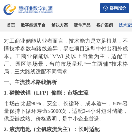
咨询报价
工商业储能从业者必备指南：技术、政策、盈利全解析
时间：2026-08-09
浏览：1100
作者：admin
首页
数字能源平台
解决方案
硬件产品
客户案例
技术交
对工商业储能从业者而言，技术能力是立足根基，不
懂技术参数与路线差异，易在项目选型中付出额外成
本。工商业储能以
1MWh及以上容量为主，适配工
厂、园区等场景，当前市场呈现“一主两辅”技术格
局，三大路线适配不同需求。
一、主流技术路线解析
1.
磷酸铁锂（
LFP）储能：市场主流
市场占比超
90%，安全、长循环、成本适中，80%容
量保持下循环寿命≥6000次，适配2-4小时短时储能，
供应链成熟、价格透明，是中小企业首选。
2.
液流电池（全钒液流为主）：长时适配