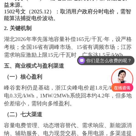
益来源。
1502号文（2025.12）：取消用户政府分时电价，需智
能算法捕捉电价波动。
2.
关键机制
湖北
2026年率先落地容量补偿165元/千瓦·年，设严格
考核；全国16省有调峰市场、15省有调频市场；江苏
需求响应激励上限15元/千瓦时，广东达1.5元/kWh。
你们是怎么收费的呢？
五、商业模式与盈利渠道
（一）核心盈利
峰谷套利仍是基础，浙江尖峰电价超
1.8元/kWh、谷
电0.3元/kWh，1MW/2MWh系统回本约4.2年，但多地
价差缩小，需转向多维盈利。
（二）七大渠道
容量电费管理、动态增容替代、需求响应、新能源消
纳、辅助服务、电力现货交易、备用电源，多渠道提