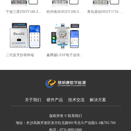
宁波三星DDZY188-Z型4G通讯智能电能表
杭州海兴DDZY208-Z型RS485通讯智能电能表
青岛鼎信DDZY1710-Z
二代蓝牙抄表终端
鑫腾越LXSF电子远传智能水表
关于我们
硬件产品
技术交流
解决方案
版权所有 © 联系我们
地址：长沙高新开发区东方红北路601号北斗产业园A-1栋702-704
电话：0731-89911860