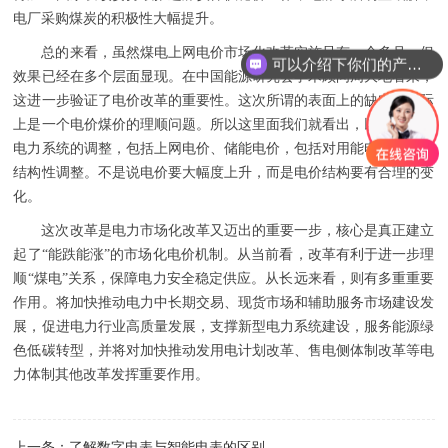
电厂采购煤炭的积极性大幅提升。
总的来看，虽然煤电上网电价市场化改革实施只有一个多月，但
可以介绍下你们的产品么
效果已经在多个层面显现。在中国能源研究会学术顾问周大地看来，
这进一步验证了电价改革的重要性。这次所谓的表面上的缺电，实际
上是一个电价煤价的理顺问题。所以这里面我们就看出，以后要加快
电力系统的调整，包括上网电价、储能电价，包括对用能电价合理的
结构性调整。不是说电价要大幅度上升，而是电价结构要有合理的变
化。
这次改革是电力市场化改革又迈出的重要一步，核心是真正建立
起了“能跌能涨”的市场化电价机制。从当前看，改革有利于进一步理
顺“煤电”关系，保障电力安全稳定供应。从长远来看，则有多重重要
作用。将加快推动电力中长期交易、现货市场和辅助服务市场建设发
展，促进电力行业高质量发展，支撑新型电力系统建设，服务能源绿
色低碳转型，并将对加快推动发用电计划改革、售电侧体制改革等电
力体制其他改革发挥重要作用。
上一条：
了解数字电表与智能电表的区别