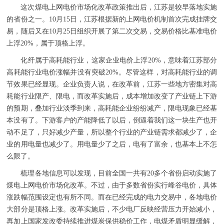
这次煤电上网电价市场化改革政策推出后，江苏是较早落地实施
的省份之一。10月15日，江苏根据新的上网电价机制首次完成挂牌交
易，随后又在10月25日组织开展了第二次交易，交易价格比基准电价
上浮20%，属于顶格上浮。
化纤属于高耗能行业，这家企业电价上浮20%，意味着江苏部分
高耗能行业电价涨幅并没有突破20%。尽管这样，对高耗能行业的调
节效果已经显现。企业负责人说，在改革前，江苏一些地方密集对高
耗能行业限产、限电，而改革实施后，成本增加改变了产业链上下游
的预期，叠加行业淡季到来，高耗能企业纷纷减产，限电现象已经基
本没有了。下游客户的产能降低了以后，倒逼着我们这一块生产也开
动不足了，只好减少产量，所以整个行业的产业链需求都减少了，企
业的用电量也减少了。用电量少了之后，电有了富余，也基本上不怎
么限了。
梳理各地信息可以发现，目前全国一共有20多个省份启动实施了
煤电上网电价市场化改革。不过，由于多数省份实行峰谷电价，具体
涨跌幅范围设定也有所不同。而在已经完成的电力交易中，各地电价
大部分是顶格上涨。改革实施后，不少电厂反映经营压力开始减小，
再加上国家发改委持续推进煤炭保供稳价工作，电煤矛盾明显缓解，