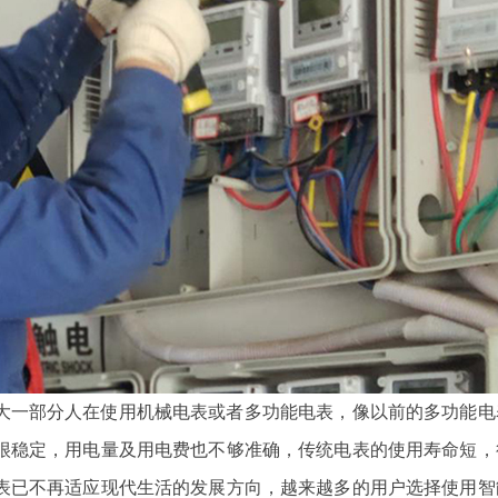
宁波三星DDZY188-Z型4G通讯智能电
杭州海兴DDZY20
水表
能表
能
大一部分人在使用机械电表或者多功能电表，像以前的多功能电
很稳定，用电量及用电费也不够准确，传统电表的使用寿命短，
表已不再适应现代生活的发展方向，越来越多的用户选择使用智