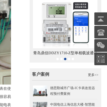
8-Z型RS485通讯智
青岛鼎信DDZY1710-Z型单相载波通讯
电能表
智能电能表
客户案例
更多>>
德思勤城市广场-IC卡表改造远
表在使
程预付费案例
很容易
中国电信上海信息大楼-智慧能
能电表