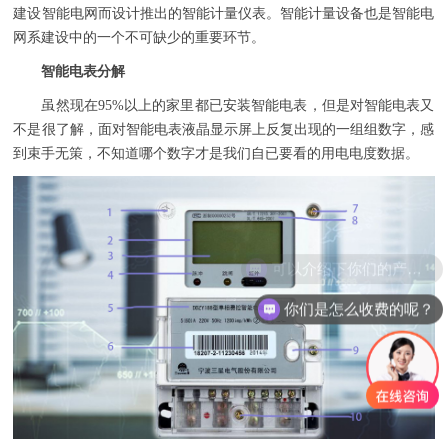
建设智能电网而设计推出的智能计量仪表。智能计量设备也是智能电
网系建设中的一个不可缺少的重要环节。
智能电表分解
虽然现在95%以上的家里都已安装智能电表，但是对智能电表又
不是很了解，面对智能电表液晶显示屏上反复出现的一组组数字，感
到束手无策，不知道哪个数字才是我们自已要看的用电电度数据。
可以介绍下你们的产品么
你们是怎么收费的呢？