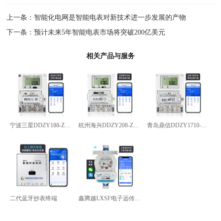
上一条：
智能化电网是智能电表对新技术进一步发展的产物
下一条：
预计未来5年智能电表市场将突破200亿美元
相关产品与服务
宁波三星DDZY188-Z型4G通讯智能电能表
杭州海兴DDZY208-Z型RS485通讯智能电能表
青岛鼎信DDZY1710-Z
二代蓝牙抄表终端
鑫腾越LXSF电子远传智能水表