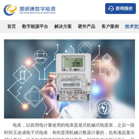
咨询报价
目前我们家里所在用的智能电表你了解多少
时间：2026-08-06
浏览：6179
作者：admin
首页
数字能源平台
解决方案
硬件产品
客户案例
技术交
电表，以前用电计量使用的电表是老式机械式电度表，之后一段
时间又改成电子式电表，有的是用机械计数器计量的，也有液晶显示