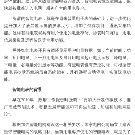
屏计量的。近几年来随着智能电器的普及，智能电表也应运而生，很
快就被批准进入电网，服务广大的用电客户。
所谓的智能电表，就是在原来普通电子表的基础上，进一步优化
提升加大了液晶显示屏的屏幕尺寸，增加了储存功能，通讯采集功
能。这样智能电表就具有用户使用的电量存储、抄表时间冻结、用电
信息采集及远程传送等常用功能。
另外智能电表还具有循环显示用户电量数据，如：当前时间，功
率、所用电量、上一月用电量及当月用电量起止电度示数、峰电量、
平电量，谷电量分别显示等功能。有些电表也有费控功能，可根据智
能电表抄录系统的后台系统指令，具有远程自动停电，恢复送电功
能。
智能电表的背景
早在2010年，政府工作报告时强调：“要加大开发低碳技术，推
广高效节能技术，积极发展新能源和可再生能源，加强智能电网建
设”。
根据加强智能电网建设这一相关要求，国家电网公司确立了建设
坚强智能电网的战略目标。当前用电客户使用的智能电表，就是为了