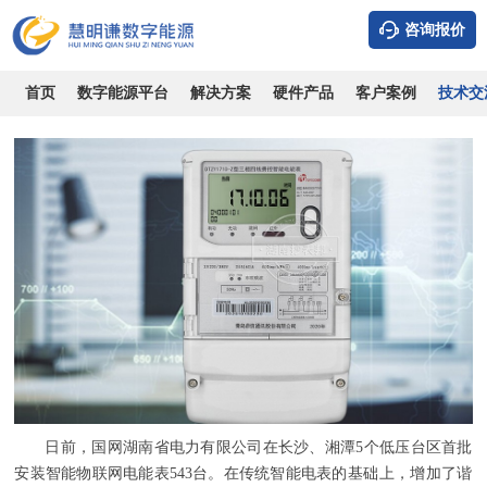
咨询报价
物联网配上智能电表会产生怎样巧妙衔接
时间：2026-08-06
浏览：5621
作者：admin
首页
数字能源平台
解决方案
硬件产品
客户案例
技术交
日前，国网湖南省电力有限公司在长沙、湘潭5个低压台区首批
安装智能物联网电能表543台。在传统
智能电表
的基础上，增加了谐