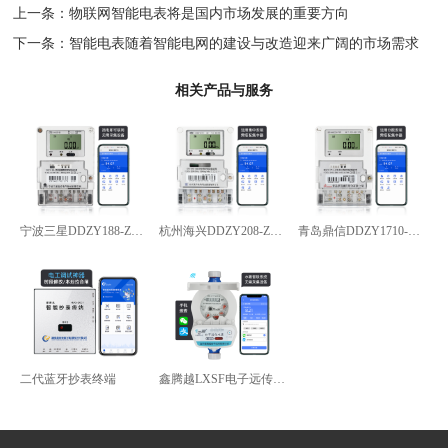
上一条：
物联网智能电表将是国内市场发展的重要方向
下一条：
智能电表随着智能电网的建设与改造迎来广阔的市场需求
相关产品与服务
宁波三星DDZY188-Z型4G通讯智能电能表
杭州海兴DDZY208-Z型RS485通讯智能电能表
青岛鼎信DDZY1710-Z
二代蓝牙抄表终端
鑫腾越LXSF电子远传智能水表