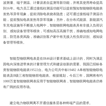
波测量、端子测温、计量误差自监测等新功能，并将其使用寿命提高
到16年。电力员工通过接线柱测温功能可以提前预知智能物联电能表
发热等异常现象，提前消除电表烧表隐患；还可通过接线端子测温功
能，提前预知电表发热等异常现象；另外，在分布式能源、新能源汽
车充电设施等不断接入电网中，智能物联网电能表具有非接入负荷识
别、感知设备管理等模块，可感知高压高频干扰，准确地感知电网电
流，防范各类风险，准确识别客户家中有无接入性负荷识别、感知设
备管理等模块。
智能型物联网电表是在IR46设计要求基础上设计的，同时为满足
因电向深推进带来的计量管理方式和建设创新的需要。我国已招标各
类智能物联电能表19522台。电力公司共中标19482 A单相智能物联电
能表及B级三相智能物联电能表。根据规划，今后三年，国网将有约
1000万套智能物联网表应用于智能物联网表，智能物联网电能表仍将
有广阔的应用市场。
建立电力物联网离不开通信服务层各种终端产品的需求。