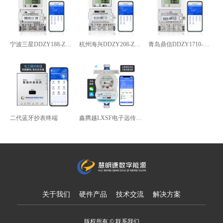
宁波三星DDZY188-Z型4G通讯智能电能表
杭州海兴DDZY208-Z型RS485通讯智能电能表
青岛鼎信DDZY1710-Z
二代蓝牙抄表终端
鑫腾越LXSF电子远传智能水表
关于我们
硬件产品
技术交流
解决方案
版权所有 © 联系我们