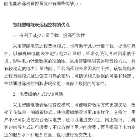
能电能表远程费控
系统都有哪些
优缺点
：
智能型电能表远程控制的优点
1
、
有利于减少计量干扰，提高可靠性
采用智能电表远
程
费控模式，也有助于减少计量干扰，提高可靠
性。
以前机械
电能表在进行电力计量时，经常会受到各种因素的干
扰，影响电力计量数据的准确性。采用智能电能表远
程
费控方式，具
有较稳定的电力计量功能，不容易受到外界因素的干扰。该智能电表
远程费控模式通过设置可靠的密码，可确保相关数据的可靠和稳定，
主站通过远程控制和密码变更，确保了数据的可靠性。
2
、
电费缴纳方式比较灵活
采用智能电能表远
程
费控模式，可使电费缴纳方式更加灵活，改
变了传统单一的缴费模式，使电费缴纳渠道更加多样化。交费时，用
户不仅可以通过柜台缴纳电费，还可以通过支付宝、网上银行、手机
客户端等方式进行缴费，不仅方便了用户的缴费，而且提高了电力企
业的服务水平和服务质量
，也
可进行预交费用。