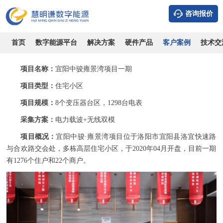
咨询报价
宜阳中骏雍景湾-住宅小区电表预付费案例
时间：2026-08-06
浏览：10743
作者：admin
首页
数字能源平台
解决方案
硬件产品
客户案例
技术交
项目名称：
宜阳中骏雍景湾项目一期
项目类型：
住宅小区
项目规模：
8个变压器台区，1298台电表
采集方案：
电力载波+无线双模
项目概况：
宜阳中骏·雍景湾项目位于洛阳市宜阳县洛宜快速路
与合欢路交会处，多栋高层住宅小区，于2020年04月开盘，目前一期
有1276个住户和22个商户。