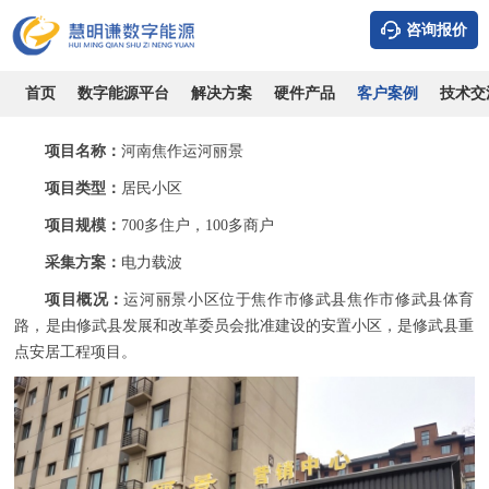
咨询报价
河南焦作运河丽景-住宅小区电表预付费案例
时间：2026-08-07
浏览：10378
作者：admin
首页
数字能源平台
解决方案
硬件产品
客户案例
技术交
项目名称：
河南焦作运河丽景
项目类型：
居民小区
项目规模：
700多住户，100多商户
采集方案：
电力载波
项目概况：
运河丽景小区位于焦作市修武县焦作市修武县体育
路，是由修武县发展和改革委员会批准建设的安置小区，是修武县重
点安居工程项目。