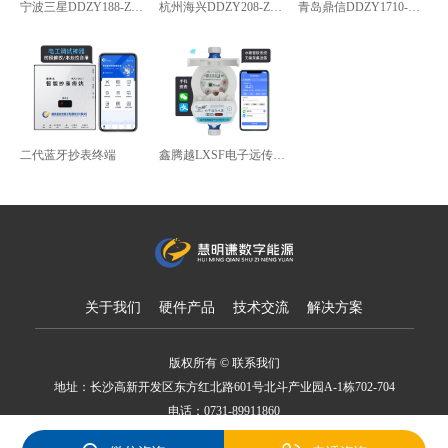
宁波三星DDZY188-Z型4G通讯智能电能表
杭州海兴DDZY208-Z型RS485通讯智能电能表
青岛鼎信DDZY1710-Z
二代蓝牙抄表终端
鑫腾越LXSF电子远传智能水表
关于我们
硬件产品
技术交流
解决方案
版权所有 © 联系我们
地址：长沙高新开发区东方红北路601号北斗产业园A-1栋702-704
电话：0731-89911860
备案号：湘ICP备18007650号