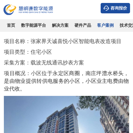
咨询报价
张家界天诚喜悦小区智能电表改造项目
时间：2026-08-09
浏览：11129
作者：admin
首页
数字能源平台
解决方案
硬件产品
客户案例
技术交
项目名称
：
张家界天诚喜悦小区智能电表改造项目
项目类型：
住宅小区
采集方案：
载波无线通讯抄表方案
项目概况：
小区
位于永定区商圈，南庄坪澧水桥头，
是由物业提供转供电服务的小区，小区业主电费由物
业代收
。