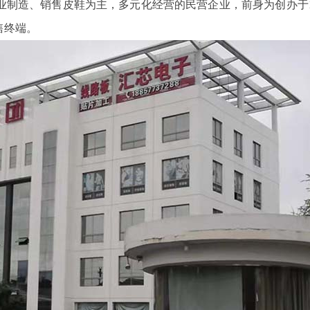
制造、销售皮鞋为主，多元化经营的民营企业，前身为创办于19
售终端。
5通讯智
青岛鼎信DDZY1710-Z型单相载波通讯
二代蓝
智能电能表