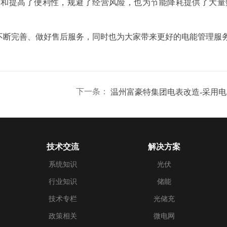
本和提高了便利性，规避了经营风险，也为节能降耗提供了大量
不断完善、做好售后服务，同时也为大家带来更好的电能管理服
下一条：
技术交流
解决方案
系统知识
光伏
行业知识
储能
技术专栏
光储充
政策相关
微电网