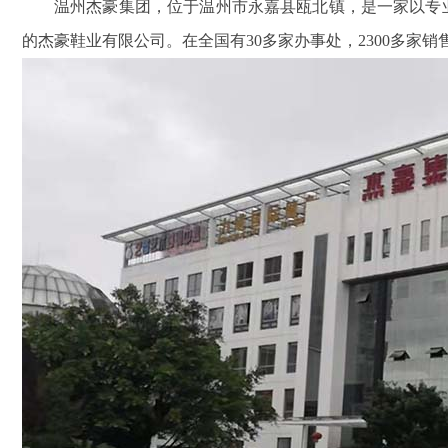
温州杰豪集团，位于温州市永嘉县瓯北镇，是一家以专业
的杰豪鞋业有限公司。在全国有30多家办事处，2300多家销
星DDZY188-Z型4G通讯智能电
杭州海兴DDZY208-Z型RS48
能表
能电能表