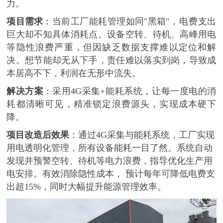
力。
项目需求
：当前工厂能耗管理如同
"
黑箱
"
，电费支出
巨大却不知具体消耗点。设备空转、待机、高峰用电
等隐性浪费严重，但因缺乏数据支撑难以定位和解
决。想节能却无从下手，责任难以落实到岗，导致成
本居高不下，利润在无形中流失。
解决方案
：
采用
4G
采集
+
能耗系统，让每一度电的消
耗都清晰可见，精准锁定浪费源头，实现成本硬下
降。
项目改造后效果
：通过
4G
采集与能耗系统，工厂实现
用电透明化管理，所有设备能耗一目了然。系统自动
发现并预警空转、待机等电力浪费，指导优化生产用
电安排。有效消除隐性成本，
预计每年可降低电费支
出超
15%
，同时大幅提升能源管理效率
。