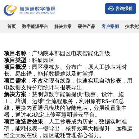
咨询报价
广州·广纳院本部园区智能电表改造
时间：2026-08-07
浏览：4492
作者：admin
首页
数字能源平台
解决方案
硬件产品
客户案例
技术交
项目名称
：广纳院本部园区电表智能化升级
项目类型
：科研园区
项目概况
：园区楼栋多、分布广，原人工抄表耗时
长、易出错，能耗数据难以及时掌握。
项目需求
：不改动现有线路，快速实现自动抄表，用
电数据支持分项统计与报表导出。
解决方案
：慧明谦数字能源提供“勘察、设计、施
工、培训、运维”全流程服务，利用原有RS-485总
线，更换内置通讯模块的智能电表，分层设置集中
器，通过4G稳定上传至慧明谦云平台。
项目改造后效果
：人工抄表成为历史，数据实时准
确，能耗报表一键导出，核算效率大幅提升，远程运
维全天候在线，园区能耗管理省心省力。