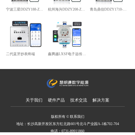
宁波三星DDZY188-Z型4G通讯智能电能表
杭州海兴DDZY208-Z型RS485通讯智能电能表
青岛鼎信DDZY1710-Z
二代蓝牙抄表终端
鑫腾越LXSF电子远传智能水表
关于我们
硬件产品
技术交流
解决方案
版权所有 © 联系我们
地址：长沙高新开发区东方红北路601号北斗产业园A-1栋702-704
电话：0731-89911860