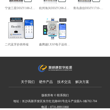
宁波三星DDZY188-Z型4G通讯智能电能表
杭州海兴DDZY208-Z型RS485通讯智能电能表
青岛鼎信DDZY1710-Z
二代蓝牙抄表终端
鑫腾越LXSF电子远传智能水表
关于我们
硬件产品
技术交流
解决方案
版权所有 © 联系我们
地址：长沙高新开发区东方红北路601号北斗产业园A-1栋702-704
电话：0731-89911860