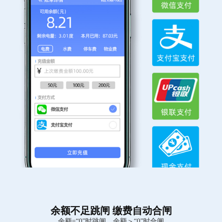
余额不足跳闸 缴费自动合闸
余额=“0”时跳闸，余额＞“0”时合闸