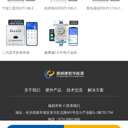
宁波三星DDZY188-Z型4G通讯智能电能表
杭州海兴DDZY208-Z型RS485通讯智能电能表
青岛鼎信DDZY1710-Z
二代蓝牙抄表终端
鑫腾越LXSF电子远传智能水表
关于我们
硬件产品
技术交流
解决方案
版权所有 © 联系我们
地址：长沙高新开发区东方红北路601号北斗产业园A-1栋702-704
电话：0731-89911860
备案号：湘ICP备18007650号