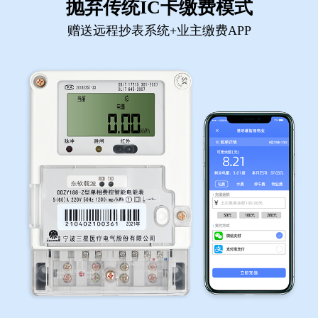
抛弃传统IC卡缴费模式
赠送远程抄表系统+业主缴费APP