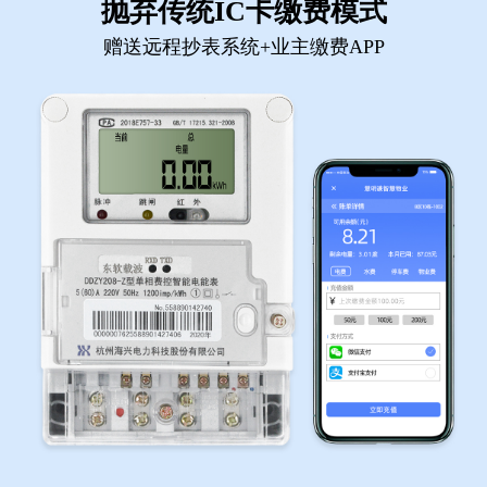
抛弃传统IC卡缴费模式
赠送远程抄表系统+业主缴费APP