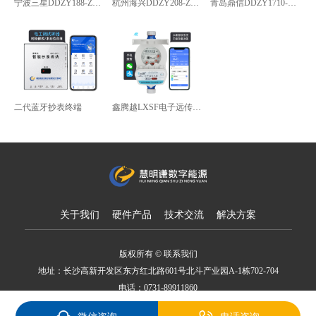
宁波三星DDZY188-Z型4G通讯智能电能表
杭州海兴DDZY208-Z型RS485通讯智能电能表
青岛鼎信DDZY1710-Z
二代蓝牙抄表终端
鑫腾越LXSF电子远传智能水表
关于我们
硬件产品
技术交流
解决方案
版权所有 © 联系我们
地址：长沙高新开发区东方红北路601号北斗产业园A-1栋702-704
电话：0731-89911860
备案号：湘ICP备18007650号