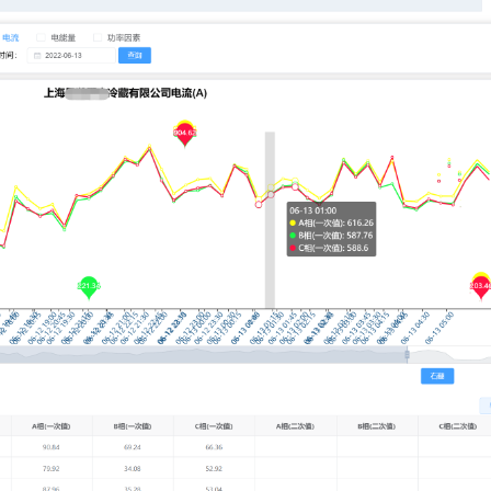
宁波三星DDZY188-Z型4G通讯智能电
杭州海兴DDZY20
水表
能表
能