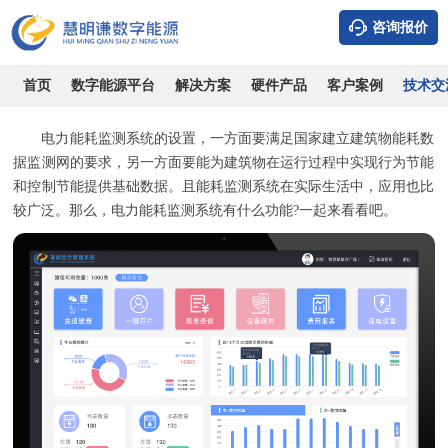
咨询报价
电力能耗监测系统有什么功能?
时间：2026-08-08
浏览：6831
作者：admin
首页
数字能源平台
解决方案
硬件产品
客户案例
技术交
电力能耗监测系统的设置，一方面要满足国家建立建筑物能耗数
据监测网的要求，另一方面要能为建筑物在运行过程中实现行为节能
和控制节能提供基础数据。且能耗监测系统在实际生活中，应用也比
较广泛。那么，电力能耗监测系统有什么功能?一起来看看吧。