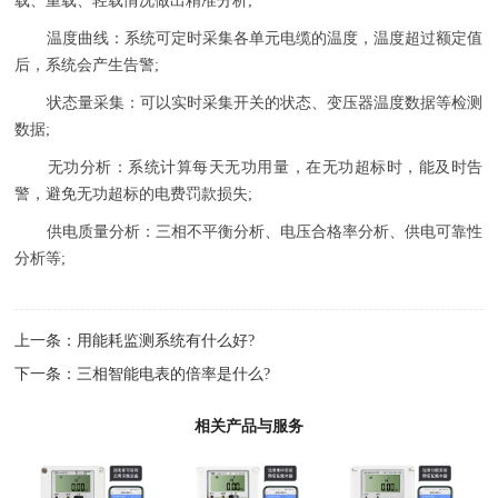
载、重载、轻载情况做出精准分析;
温度曲线：系统可定时采集各单元电缆的温度，温度超过额定值
后，系统会产生告警;
状态量采集：可以实时采集开关的状态、变压器温度数据等检测
数据;
无功分析：系统计算每天无功用量，在无功超标时，能及时告
警，避免无功超标的电费罚款损失;
供电质量分析：三相不平衡分析、电压合格率分析、供电可靠性
分析等;
上一条：
用能耗监测系统有什么好?
下一条：
三相智能电表的倍率是什么?
相关产品与服务