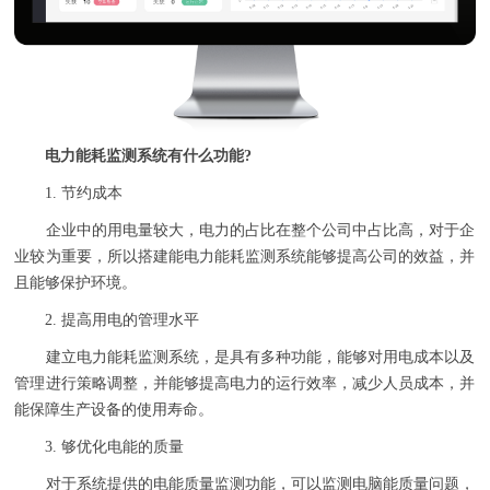
电力能耗监测系统有什么功能?
1. 节约成本
企业中的用电量较大，电力的占比在整个公司中占比高，对于企
业较为重要，所以搭建能电力能耗监测系统能够提高公司的效益，并
且能够保护环境。
2. 提高用电的管理水平
建立电力能耗监测系统，是具有多种功能，能够对用电成本以及
管理进行策略调整，并能够提高电力的运行效率，减少人员成本，并
能保障生产设备的使用寿命。
3. 够优化电能的质量
对于系统提供的电能质量监测功能，可以监测电脑能质量问题，