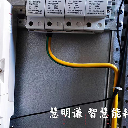
鑫腾越LXSF