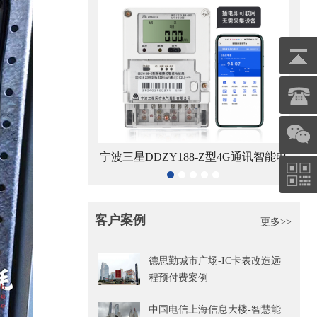
宁波三星DDZY188-Z型4G通讯智能电
杭州
电子远传智能水表
能表
客户案例
更多>>
德思勤城市广场-IC卡表改造远
程预付费案例
中国电信上海信息大楼-智慧能