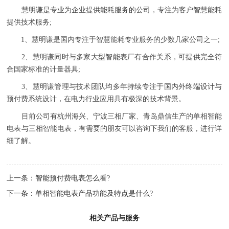
慧明谦是专业为企业提供能耗服务的公司，专注为客户智慧能耗
提供技术服务;
1、慧明谦是国内专注于智慧能耗专业服务的少数几家公司之一;
2、慧明谦同时与多家大型智能表厂有合作关系，可提供完全符
合国家标准的计量器具;
3、慧明谦管理与技术团队均多年持续专注于国内外终端设计与
预付费系统设计，在电力行业应用具有极深的技术背景。
目前公司有杭州海兴、宁波三相厂家、青岛鼎信生产的单相智能
电表与三相智能电表，有需要的朋友可以咨询下我们的客服，进行详
细了解。
上一条：
智能预付费电表怎么看?
下一条：
单相智能电表产品功能及特点是什么?
相关产品与服务