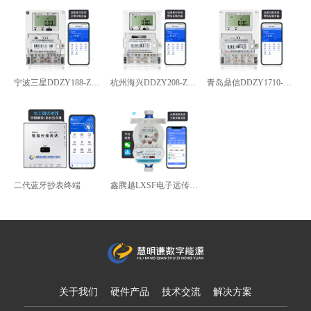
宁波三星DDZY188-Z型4G通讯智能电能表
杭州海兴DDZY208-Z型RS485通讯智能电能表
青岛鼎信DDZY1710-Z
二代蓝牙抄表终端
鑫腾越LXSF电子远传智能水表
关于我们
硬件产品
技术交流
解决方案