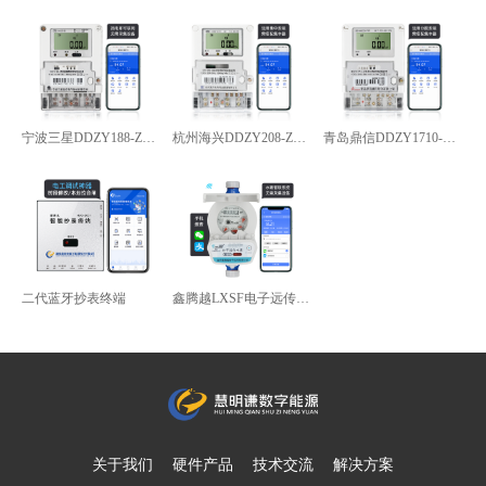
宁波三星DDZY188-Z型4G通讯智能电能表
杭州海兴DDZY208-Z型RS485通讯智能电能表
青岛鼎信DDZY1710-Z
二代蓝牙抄表终端
鑫腾越LXSF电子远传智能水表
关于我们
硬件产品
技术交流
解决方案