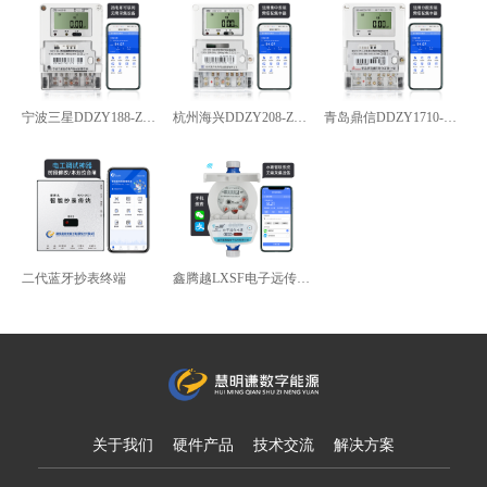
宁波三星DDZY188-Z型4G通讯智能电能表
杭州海兴DDZY208-Z型RS485通讯智能电能表
青岛鼎信DDZY1710-Z
二代蓝牙抄表终端
鑫腾越LXSF电子远传智能水表
关于我们
硬件产品
技术交流
解决方案