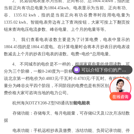
2、 比如说电表显示为当前、正向有功、总1804.45kwh，指的是
当前正向有功总电量为1804.45kwh。电表显示为当前、正向有功、
谷、1335.02 kwh，指的是当前正向有功谷费率时段用电电量为
1335.02 kwh。智能电表旁边有上下查询按钮，大家可按上下翻页按
钮来查询电压电流参数、峰谷电量、上个月的电量等等。
3、 我们查看电表读数主要是为了计算电费，电表中显示的
1804.45指的是1804.45度电。在计算电量时会将本月抄表日的电表读
数减去上个月的抄表日电表的读数。电费=电价*总用电量。
4、 不同城市的电价是不一样的，根据家庭电量的使用读数，可
可以介绍下你们的产品么
分为三个阶梯，一般0-240度为一阶梯;241-400度为第二阶梯等。比如
说北京第一档电价为0.4883元/千瓦时-0.4783元/千瓦时。有的城市电
量分为峰谷尖平四个阶段，不同阶段的电费也是有所区别。具体的电
费价格大家可咨询当地的电力公司。
杭州海兴DTZY208-Z型NB通讯智
能电能表
存储功能：存储每天、每月电能量，可存储62天及12次月冻结数
据
电表功能：手机远程抄表及缴费、冻结功能、负荷记录功能、停