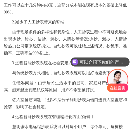
工作可以在十几分钟内抄完，这部分成本能在现有成本的基础上降低
90%。
2.减少了人工抄表带来的弊端
由于现场条件的多样性和复杂性，人工抄表过程中不可避免地会
出现少抄、错抄、估抄、漏抄、人情抄等情况;少抄、漏抄、人情抄
给热力公司带来经济损失。自动抄表可以杜绝上述情况。抄见率、准
确率、正确率达99%以上。
可以介绍下你们的产品么
3.远程智能抄表系统在社会安定方面的作用
与传统抄表方式相比，自动抄表系统可以很好地避免下列问题：
①隐私问题：由于居民生活水平的提高、家庭财产价值越来越
高、越来越重视隐私权等原因，用户不希望被打扰。
②入室抢窃问题：很多不法分子利用抄表为借口进行入室盗窃和
抢窃，影响了社会稳定。
4.远程智能抄表系统在管理精细化方面的作用
慧明谦水电远程抄表系统可以对每个用户、每个单元、每栋楼、