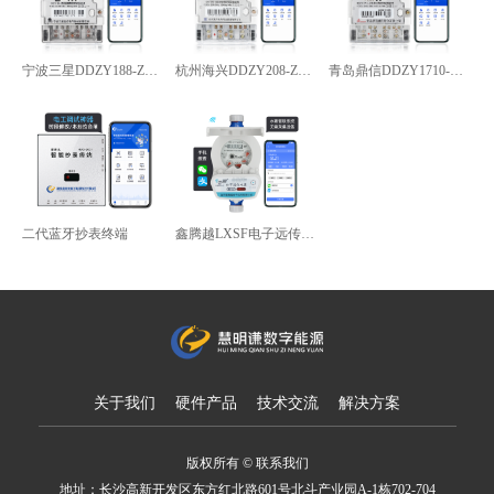
宁波三星DDZY188-Z型4G通讯智能电能表
杭州海兴DDZY208-Z型RS485通讯智能电能表
青岛鼎信DDZY1710-Z
二代蓝牙抄表终端
鑫腾越LXSF电子远传智能水表
关于我们
硬件产品
技术交流
解决方案
版权所有 © 联系我们
地址：长沙高新开发区东方红北路601号北斗产业园A-1栋702-704