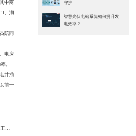
其中商
守护
CJ、湖
智慧光伏电站系统如何提升发
电效率？
员陪同
、电房
功率。
电井插
以前一
水表远程抄表系统怎么选?是如何工作的?