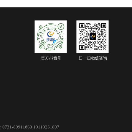
9911860 19119231807