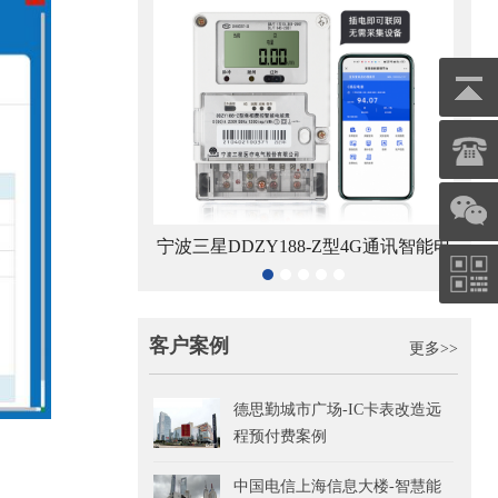
宁波三星DDZY188-Z型4G通讯智能电
杭州
电子远传智能水表
能表
客户案例
更多>>
德思勤城市广场-IC卡表改造远
程预付费案例
中国电信上海信息大楼-智慧能