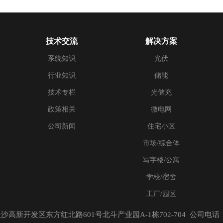
技术交流
解决方案
系统知识
光伏
行业知识
储能
技术专栏
光储充
政策相关
微电网
公司新闻
住宅小区
市场/综合体
写字楼/公寓
学校/宿舍
工厂/园区
新开发区东方红北路601号北斗产业园A-1栋702-704 公司电话：0731-8