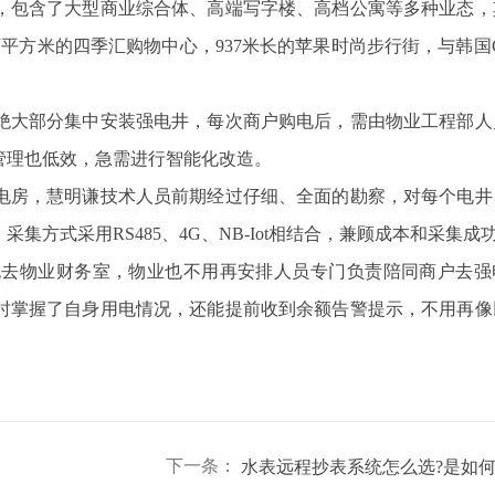
包含了大型商业综合体、高端写字楼、高档公寓等多种业态，
万平方米的四季汇购物中心，937米长的苹果时尚步行街，与韩国
。
绝大部分集中安装强电井，每次商户购电后，需由物业工程部人
管理也低效，急需进行智能化改造。
房，慧明谦技术人员前期经过仔细、全面的勘察，对每个电井
方式采用RS485、4G、NB-Iot相结合，兼顾成本和采集成
物业财务室，物业也不用再安排人员专门负责陪同商户去强
时掌握了自身用电情况，还能提前收到余额告警提示，不用再像
下一条：