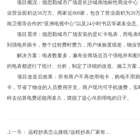
项目概况：德思勤城市广场是长沙城南地标性商业中心，
业营业面积达56万方。商家近800家，包含了营业面积为20
南卫视等合作的“亚洲电视中心”以及24小时书店等诸多业态
项目需求：德思勤城市广场安装的是IC卡电表，而电表
到强电井插卡，整个过程费时费力，用户体验度很差，物业
解决方案：电表数量多，遍布全商场近百个强电井和配电
的电表都进行了统计、分析，制定了详细的改造、施工方案，采集
项目改造后效果：所有商户不再使用电卡，购电不用跑去
卡，节省了物业的人员费用开支。商户现均可手机缴费，实
样去估算电费还能用多久，摆脱了提心吊胆用电的日子。
上一条：
远程抄表怎么接线?远程抄表厂家有哪些?