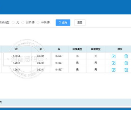
鑫腾越LXSF