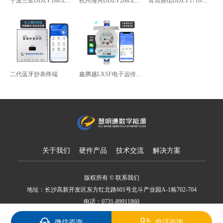
宁波三星DDZY188-Z型4G通讯智能电能表
杭州海兴DDZY208-Z型RS485通讯智能电能表
青岛鼎信DDZY1710-Z
二代蓝牙抄表终端
鑫腾越LXSF电子远传智能水表
关于我们
硬件产品
技术交流
解决方案
版权所有 © 联系我们
地址：长沙高新开发区东方红北路601号北斗产业园A-1栋702-704
电话：0731-89911860
备案号：湘ICP备18007650号
微信咨询
电话咨询