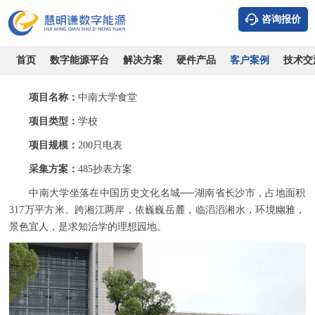
咨询报价
中南大学食堂-采用智能电表配485通讯抄表系统案例
时间：2026-08-06
浏览：9952
作者：admin
首页
数字能源平台
解决方案
硬件产品
客户案例
技术交
项目名称：
中南大学食堂
项目类型：
学校
项目规模：
200
只电表
采集方案：
485
抄表方案
中南大学坐落在中国历史文化名城
──湖南省长沙市，占地面积
317
万平方米。跨湘江两岸，依巍巍岳麓，临滔滔湘水，环境幽雅，
景色宜人，是求知治学的理想园地。