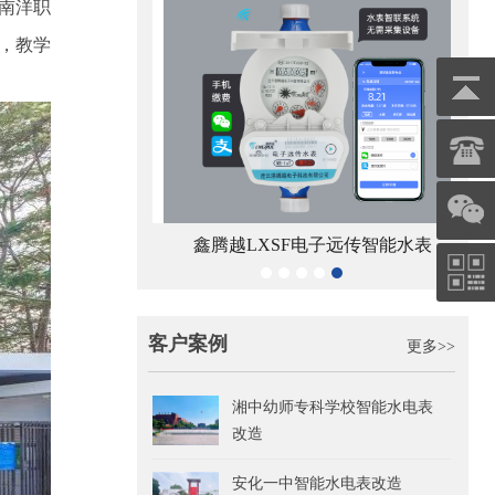
南洋职
米，教学
牙抄表终端
宁波
鑫腾越LXSF电子远传智能水表
客户案例
更多>>
湘中幼师专科学校智能水电表
改造
安化一中智能水电表改造