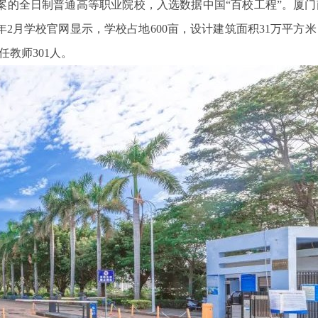
案的全日制普通高等职业院校，入选数据中国“百校工程”。厦门
0年2月学校官网显示，学校占地600亩，设计建筑面积31万平方
任教师301人。
5通讯智
青岛鼎信DDZY1710-Z型单相载波通讯
二代蓝
智能电能表