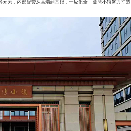
等元素，内部配套从高端到基础，一应俱全，蓝湾小镇努力打造
宁波三星DDZY188-Z型4G通讯智能电
杭州海兴DDZY20
水表
能表
能