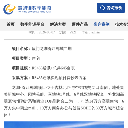
咨询报价
厦门龙湖春江郦城二期-应用RS485通讯实现远程预付费抄表
管理案例
首页
数字能源平台
解决方案
硬件产品
客户案例
技术交
时间：2026-08-07
浏览：9921
作者：admin
项目名称：
厦门龙湖春江郦城二期
项目类型：
住宅
项目规模：
RS485通讯+总共645台表
采集方案：
RS485通讯实现预付费抄表方案
龙湖·春江郦城项目位于杏林北路与杏锦路交叉口南侧，地处集
美新城中心、园博苑畔、享地铁1号线、6号线双地铁配套！将龙湖高
端豪宅“郦城”系和商业TOP品牌合二为一，打造14万方高端住宅，6
万方集中商业mall，10万方商务办公与创智SOHO的30万方城市综合
体！