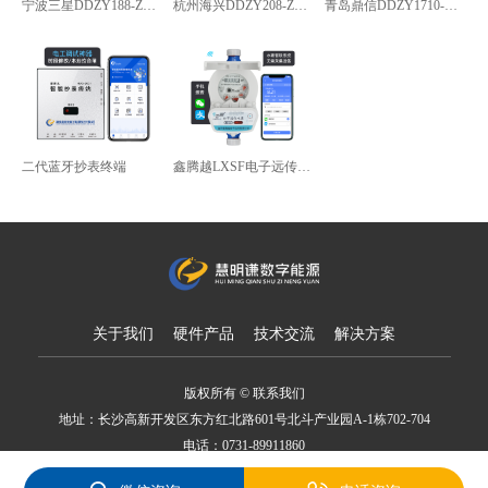
宁波三星DDZY188-Z型4G通讯智能电能表
杭州海兴DDZY208-Z型RS485通讯智能电能表
青岛鼎信DDZY1710-Z
二代蓝牙抄表终端
鑫腾越LXSF电子远传智能水表
关于我们
硬件产品
技术交流
解决方案
版权所有 © 联系我们
地址：长沙高新开发区东方红北路601号北斗产业园A-1栋702-704
电话：0731-89911860
备案号：湘ICP备18007650号