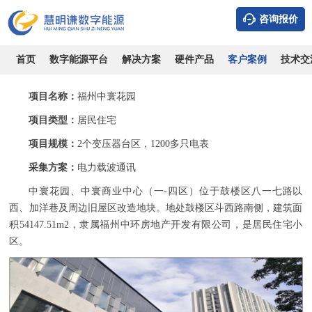
咨询报价
福州中寰花园-采用远程预付电力载波通讯应用案例
时间：2026-08-07
浏览：9559
作者：admin
首页
数字能源平台
解决方案
硬件产品
客户案例
技术交
项目名称：
福州中寰花园
项目类型：
居民住宅
项目规模：
2个变压器台区，1200多只电表
采集方案：
电力载波通讯
中寰花园、中寰商业中心（一-四区）位于鼓楼区八一七路以
西、加洋巷及周边旧屋区改造地块。地处鼓楼区斗西路南侧，建筑面
积54147.51m2，隶属福州中环房地产开发有限公司，是居民住宅小
区。