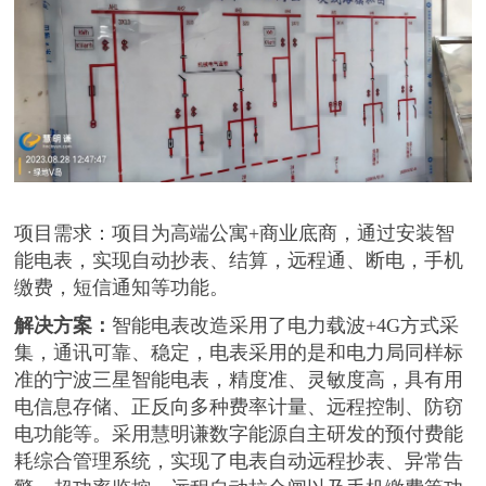
项目需求
：
项目为高端公寓+商业底商，
通过安装智
能电表，实现自动抄表、结算，远程通、断电，手机
缴费，短信通知等功能。
解决方案：
智能电表改造采用了电力载波+4G方式采
集，通讯可靠、稳定，
电
表采用的
是和
电力局同样
标
准的宁波三星智能电表
，精度准、灵敏度高，
具有用
电信息存储、正反向多种费率计量、远程
控制、
防窃
电功能等
。
采用慧明谦数字能源自
主研发的预付费能
耗综合管理系统
，
实现了电表自动远程抄表、异常告