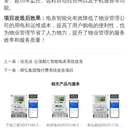
警、超功率监控、远程自动拉合闸以及手机缴费等功
能。
项目改造后效
果
：
电表智能化有效降低了物业管理公
司
的
用电和运维成本，提高了用户购电的便利性，也
为
物业
管理
节省
了
人力物力，
提升了
物业管理的服务
效率
和服务质量
！
上一条：
佳兆业·云顶都汇智能电表系统改造
下一条：
舜弘集团预付费系统改造项目
相关产品与服务
宁波三星DDZY188-Z型4G通讯智能电能表
杭州海兴DDZY208-Z型RS485通讯智能电能表
青岛鼎信DDZY1710-Z