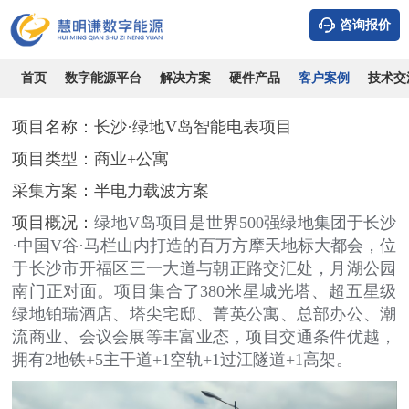
咨询报价
长沙·绿地V岛智能电表项目
时间：2026-08-10
浏览：10634
作者：admin
首页
数字能源平台
解决方案
硬件产品
客户案例
技术交
项目名称：
长沙·绿地V岛智能电表项目
项目类型：
商业+公寓
采集方案：
半电力载波方案
项目概况：
绿地V岛项目是世界500强绿地集团于长沙
·中国V谷·马栏山内打造的百万方摩天地标大都会，
位
于长沙市开福区三一大道与朝正路交汇处，月湖公园
南门正对面
。项目集合了380米星城光塔、超五星级
绿地铂瑞酒店、塔尖宅邸、菁英公寓、总部办公、潮
流商业、会议会展等丰富业态，
项目交通条件优越，
拥有2地铁+5主干道+1空轨+1过江隧道+1高架。