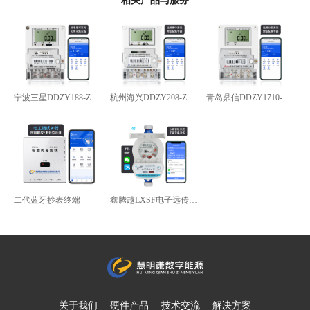
相关产品与服务
宁波三星DDZY188-Z型4G通讯智能电能表
杭州海兴DDZY208-Z型RS485通讯智能电能表
青岛鼎信DDZY1710-Z
二代蓝牙抄表终端
鑫腾越LXSF电子远传智能水表
关于我们
硬件产品
技术交流
解决方案