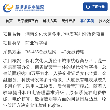
咨询报价
湖南文化大厦多用户电表预付费智能化改造项目
时间：2026-08-09
浏览：2098
作者：admin
首页
数字能源平台
解决方案
硬件产品
客户案例
技术交
项目名称
：
湖南
文化大厦多用户电表智能化改造项目
项目类型
：
商业写字楼
采集方案
：
RS-485总线组网 + 4G无线传输
项目概况
：
保利文化大厦位于城市核心商务区，是一
栋集高端办公、商务配套于一体的现代化写字楼，总
建筑面积约
5.8万平方米，入驻企业涵盖文化传媒、金
融服务、科技研发等多个领域。大厦原有电表系统为
多用户表，采用人工抄表、后付费管理模式。随着入
驻率提升和用电管理需求升级，原有系统在电费收
缴、电价核算、数据透明等方面的问题日益凸显，物
业管理方决定实施智能化改造。