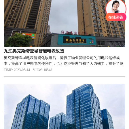
九江奥克斯缔壹城智能电表改造
奥克斯缔壹城电表智能化改造后，降低了物业管理公司的用电和运维成
本，提高了用户购电的便利性，也为物业管理节省了人力物力，提升了物
业管理的服务效率和服务质量！
TIME: 2023-05-14
VIEW: 10548