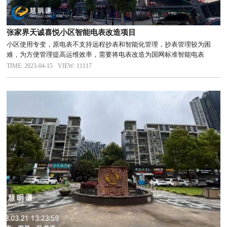
张家界天诚喜悦小区智能电表改造项目
小区使用专变，原电表不支持远程抄表和智能化管理，抄表管理较为困
难，为方便管理提高运维效率，需要将电表改造为国网标准智能电表
TIME: 2023-04-15
VIEW: 11117