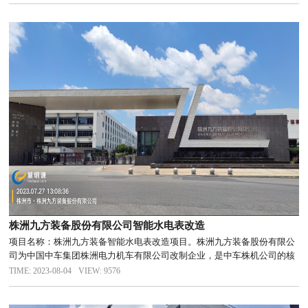
地产上下游全产业链企业，为成千上万的房地产及相关企业，...
株洲九方装备股份有限公司智能水电表改造
项目名称：株洲九方装备智能水电表改造项目。株洲九方装备股份有限公
司为中国中车集团株洲电力机车有限公司改制企业，是中车株机公司的核
心配套供应商，主要为机车和城轨车辆提供集成部件的研发与制造，铸锻
TIME: 2023-08-04
VIEW: 9576
件与板料的机械加工。