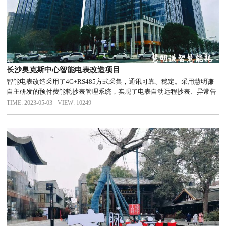
长沙奥克斯中心智能电表改造项目
智能电表改造采用了4G+RS485方式采集，通讯可靠、稳定。采用慧明谦
自主研发的预付费能耗抄表管理系统，实现了电表自动远程抄表、异常告
警、超功率监控、远程自动拉合闸以及手机缴费等功能。
TIME: 2023-05-03
VIEW: 10249