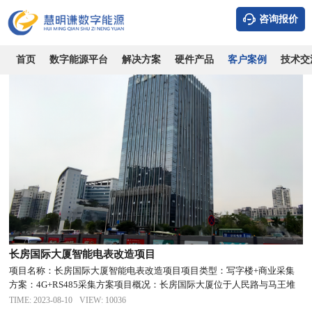
全部案例
风光储充
市场/综合体
写字楼/公寓
住宅小区
学校/
咨询报价
首页
数字能源平台
解决方案
硬件产品
客户案例
技术交
长房国际大厦智能电表改造项目
项目名称：长房国际大厦智能电表改造项目项目类型：写字楼+商业采集
方案：4G+RS485采集方案项目概况：长房国际大厦位于人民路与马王堆
路交汇东北角，总建面积约66067.26平米，以全新开发模式，致力整合房
TIME: 2023-08-10
VIEW: 10036