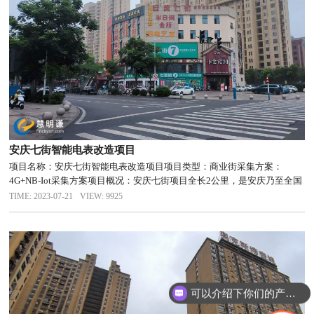
安庆七街智能电表改造项目
项目名称：安庆七街智能电表改造项目项目类型：商业街采集方案：
4G+NB-Iot采集方案项目概况：安庆七街项目全长2公里，是安庆乃至全国
最长的商业街，电表安装形式复杂，整体规划由“城市商务”、“城市生
TIME: 2023-07-21
VIEW: 9925
活”、“城市品牌”、“城市形象”、“城市服务”五大功能区域组成...
可以介绍下你们的产品么
你们是怎么收费的呢？