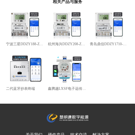
相关产品与服务
宁波三星DDZY188-Z型4G通讯智能电能表
杭州海兴DDZY208-Z型RS485通讯智能电能表
青岛鼎信DDZY1710-Z
二代蓝牙抄表终端
鑫腾越LXSF电子远传智能水表
关于我们
硬件产品
技术交流
解决方案