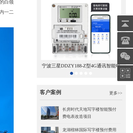
的白领
内一二
8-Z型4G通讯智能电
杭州海兴DDZY208-Z型RS485通讯智
青岛鼎
能表
能电能表
客户案例
更多>>
长房时代天地写字楼智能预付
费电表改造项目
龙湖楷林国际写字楼预付费用