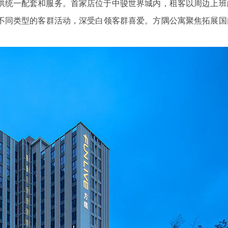
供统一配套和服务。首家店位于中骏世界城内，租客以周边上班
不同类型的客群活动，深受白领客群喜爱。方隅公寓聚焦拓展国
宁波三星DDZY18
鑫腾越LXSF电子远传智能水表