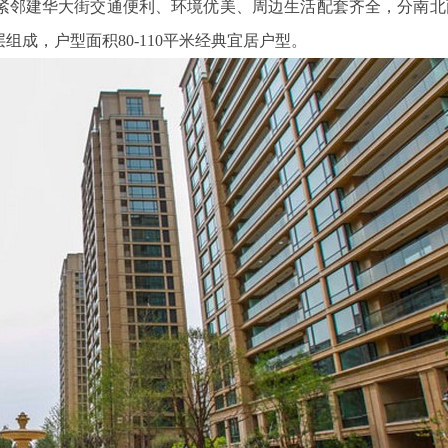
紧邻建华大街交通便利、环境优美、周边生活配套齐全，分南北
高层组成，户型面积80-110平米经典宜居户型。
宁波三星DDZY18
鑫腾越LXSF电子远传智能水表