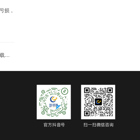
亏损，
郑州融创美盛象湖壹号-采用电力载波抄表实现远程抄表方案