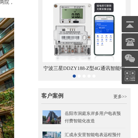
两院，
8-Z型4G通讯智能电
杭州海兴DDZY208-Z型RS485通讯智
青岛鼎
能表
能电能表
客户案例
更多>>
岳阳市洞庭东岸多用户电表预
付费智能化改造
汇成永安里智能电表远程预付