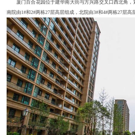
厦门百合花园位于建华南大街与方兴路交叉口西北角，
南院由1#和2#两栋27层高层组成，北院由3#和4#两栋27层