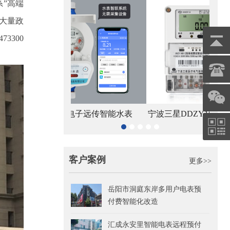
系”高端
大量政
3300
宁波三星DDZY188-Z型4G通讯智能电
杭州
电子远传智能水表
能表
客户案例
更多>>
岳阳市洞庭东岸多用户电表预
付费智能化改造
汇成永安里智能电表远程预付