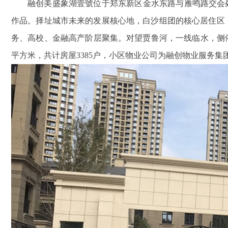
融创美盛象湖壹號位于郑东新区金水东路与雁鸣路交会处
作品。择址城市未来的发展核心地，白沙组团的核心居住区
务、高校、金融高产阶层聚集。对望贾鲁河，一线临水，侧依象湖
平方米，共计房屋3385户，小区物业公司为融创物业服务集