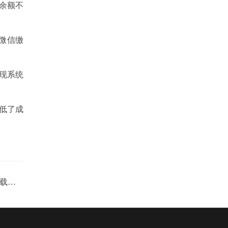
余额不
微信缴
现系统
低了成
福州中寰花园-采用远程预付电力载波通讯应用案例