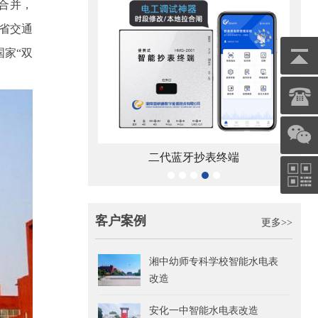
校合并，
省交通
家“双
牙抄表终端
宁波
鑫腾越LXSF电子远传智能水表
客户案例
更多>>
湘中幼师专科学校智能水电表
改造
安化一中智能水电表改造