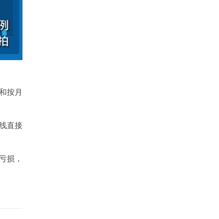
和按月
线直接
亏损，