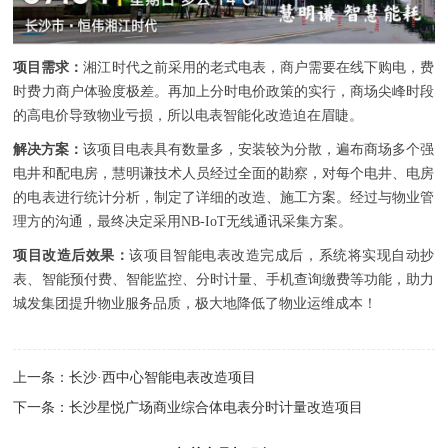
项目需求：
湘江时代之前采用的老式电表，商户需要在线下购电，费
时费力商户体验度极差。再加上分时电价政策的实行，商场尖峰时段
的高电价导致物业亏损，所以电表智能化改造迫在眉睫。
解决方案：
该项目电表具有数量多，安装较为分散，遍布商场多个强
电井和配电房，慧明谦技术人员经过全面的勘察，对每个电井、电房
的电表进行统计分析，制定了详细的改造、施工方案。经过与物业管
理方的沟通，最终决定采用NB-IoT无线通讯采集方案。
项目改造后效果：
该项目智能电表改造完成后，系统将实现自动抄
表、智能预付费、智能监控、分时计量、手机查询缴费等功能，助力
城发集团提升物业服务品质，极大地降低了物业运维成本！
上一条：
长沙·西中心智能电表改造项目
下一条：
长沙星悦广场商业综合体电表分时计量改造项目