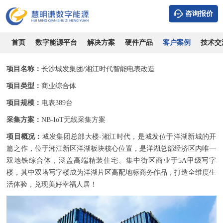
咨询报价
长沙城发集团/湘江时代智能电表改造
时间：2026-08-08
浏览：10688
作者：电力工程师
首页
数字能源平台
解决方案
硬件产品
客户案例
技术交
项目名称：
长沙城发集团/湘江时代智能电表改造
项目类型：
商业综合体
项目规模：
电表389台
采集方案：
NB-IoT无线采集方案
项目概况：
城发集团总部大楼-湘江时代，是城发位于洋湖新城的开
篇之作，位于湘江新区洋湖板块核心位置，是洋湖总部经济区内唯一
双地铁综合体，涵盖高端精装住宅、集中街区商业于5A甲级写字
楼，其中双塔写字楼成为洋湖片区高配地标商务作品，打造全维度生
活体验，兑现美好幸福人居！